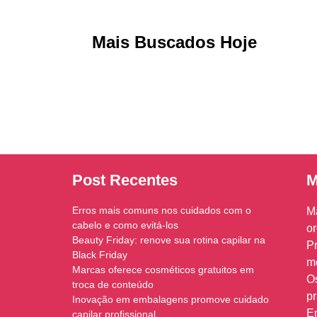
Mais Buscados Hoje
Post Recentes
M
Erros mais comuns nos cuidados com o
M
cabelo e como evitá-los
o
Beauty Friday: renove sua rotina capilar na
P
Black Friday
m
Marcas oferece cosméticos gratuitos em
O
troca de conteúdo
pr
Inovação em embalagens promove cuidado
En
capilar profissional