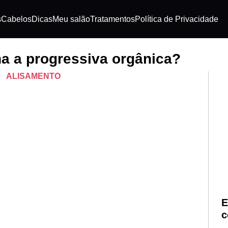
s
Cabelos
Dicas
Meu salão
Tratamentos
Política de Privacidade
na a progressiva orgânica?
ALISAMENTO
E
c