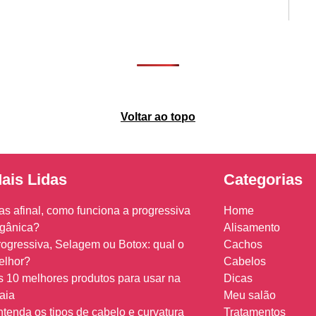
Voltar ao topo
ais Lidas
Categorias
as afinal, como funciona a progressiva
Home
rgânica?
Alisamento
rogressiva, Selagem ou Botox: qual o
Cachos
elhor?
Cabelos
s 10 melhores produtos para usar na
Dicas
aia
Meu salão
tenda os tipos de cabelo e curvatura
Tratamentos