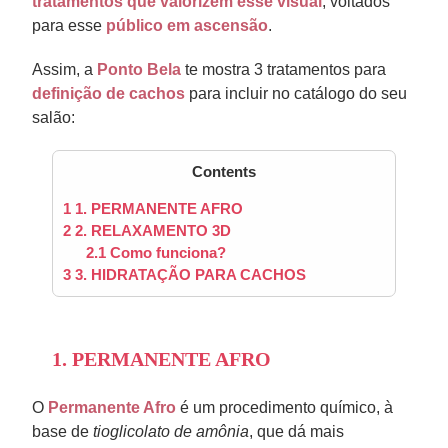
tratamentos que valorizem esse visual
, voltados
para esse
público em ascensão
.
Assim, a
Ponto Bela
te mostra 3 tratamentos para
definição de cachos
para incluir no catálogo do seu
salão:
Contents
1
1. PERMANENTE AFRO
2
2. RELAXAMENTO 3D
2.1
Como funciona?
3
3. HIDRATAÇÃO PARA CACHOS
1. PERMANENTE AFRO
O
Permanente Afro
é um procedimento químico, à
base de
tioglicolato de amônia
, que dá mais