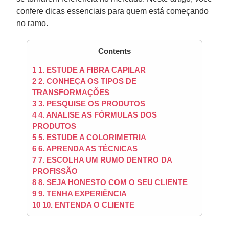
confere dicas essenciais para quem está começando
no ramo.
Contents
1
1. ESTUDE A FIBRA CAPILAR
2
2. CONHEÇA OS TIPOS DE
TRANSFORMAÇÕES
3
3. PESQUISE OS PRODUTOS
4
4. ANALISE AS FÓRMULAS DOS
PRODUTOS
5
5. ESTUDE A COLORIMETRIA
6
6. APRENDA AS TÉCNICAS
7
7. ESCOLHA UM RUMO DENTRO DA
PROFISSÃO
8
8. SEJA HONESTO COM O SEU CLIENTE
9
9. TENHA EXPERIÊNCIA
10
10. ENTENDA O CLIENTE